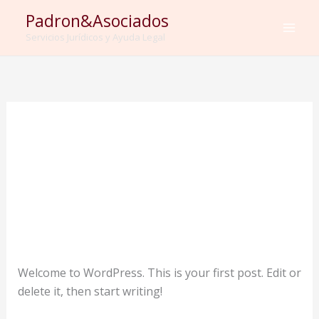
Ir
Padron&Asociados
al
Servicios Jurídicos y Ayuda Legal
contenido
Uncategorized
Hello world!
1 comentario
/
Uncategorized
/
admin
Welcome to WordPress. This is your first post. Edit or
delete it, then start writing!