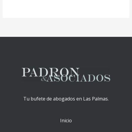
Hello
Leer más »
world!
Tu bufete de abogados en Las Palmas.
Inicio